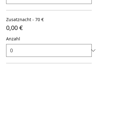
Zusatznacht - 70 €
0,00 €
Anzahl
Zusatznacht - 70 €
0,00 €
Anzahl
Tickettyp
Chalet 3-5 Pers. - 1.097 €